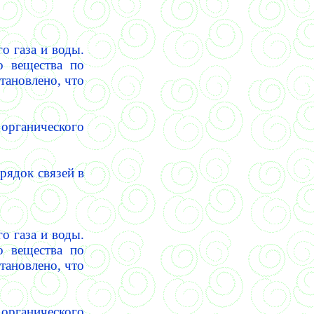
о газа и воды.
о вещества по
тановлено, что
 органического
рядок связей в
о газа и воды.
о вещества по
тановлено, что
 органического