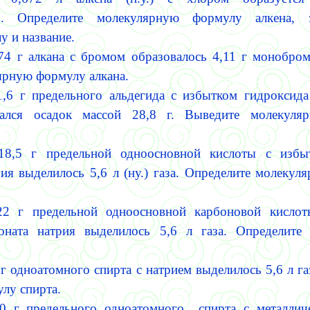
го. Определите мо­лекулярную формулу алкена, 
у и название.
74 г алкана с бромом образовалось 4,11 г монобро
ярную формулу алкана.
,6 г предельного альдегида с из­бытком гидроксида
вался осадок массой 28,8 г. Выведите молекул
18,5 г предельной одноосновной кислоты с избы
ия выделилось 5,6 л (ну.) газа. Определите молеку
22 г предельной одноосновной карбоновой кисло
боната натрия выделилось 5,6 л газа. Определите
г одноатомного спирта с натрием выделилось 5,6 л га
лу спирта.
0 г предельного одноатомного спирта с металлич