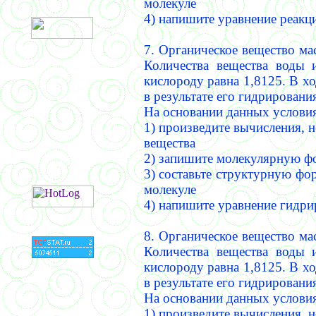
молекуле
4) напишите уравнение реакц
7.
Органическое вещество мас
Количества вещества воды 
кислороду равна 1,8125.
В хо
в результате его гидрировани
На основании данных условия
1) произведите вычисления, 
вещества
2) запишите молекулярную ф
3) составьте структурную фо
молекуле
4) напишите уравнение гидри
8.
Органическое вещество мас
Количества вещества воды 
кислороду равна 1,8125.
В хо
в результате его гидрировани
На основании данных условия
1) произведите вычисления, 