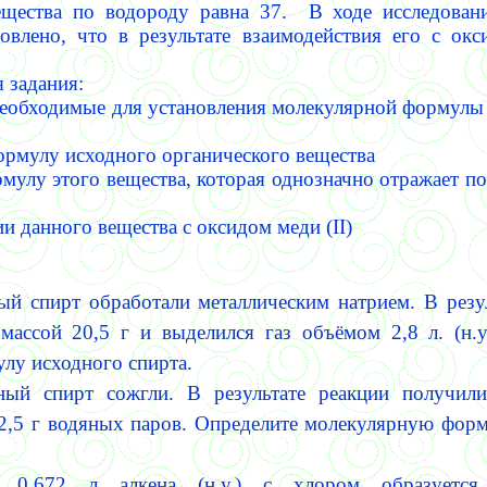
вещества по водороду равна 37.
В ходе исследован
новлено, что в результате взаимодействия его с ок
 задания:
необходимые для установления молекулярной формулы
ормулу исходного органического вещества
рмулу этого вещества, которая однозначно отражает по
ии данного вещества с оксидом меди
(II)
й спирт обработали металлическим натрием. В резул
массой 20,5 г и выделился газ объёмом 2,8 л. (н.у
лу исходного спирта.
ый спирт сожгли. В результате реакции получили 
22,5 г водяных паров. Определите молекулярную фор
и 0,672 л алкена (н.у.) с хлором об­разуетс