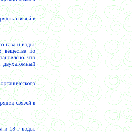
рядок связей в
о газа и воды.
о вещества по
тановлено, что
ся двухатомный
 органического
рядок связей в
а и 18 г воды.