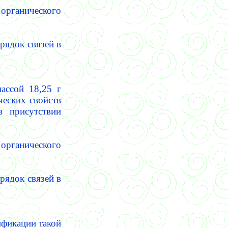
 органического
рядок связей в
ассой 18,25 г
ческих свойств
в присутствии
 органического
рядок связей в
ификации такой