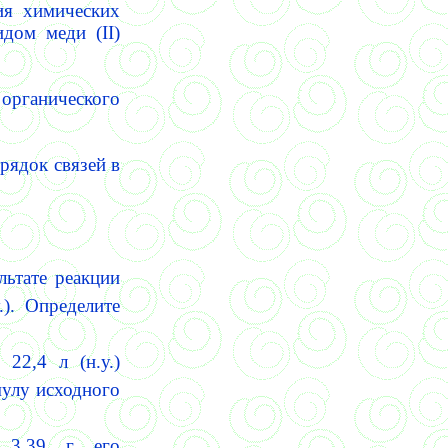
ия химических
сидом меди (
II)
 органического
рядок связей в
ьтате реакции
.). Определите
22,4 л (н.у.)
мулу исходного
я 3,39 г его