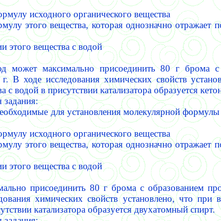
ормулу исходного органического вещества
рмулу этого вещества, которая однозначно отражает п
и этого вещества с водой
од может максимально присоединить 80 г брома с
 г.
В ходе исследования химических свойств устано
а с водой в присутствии катализатора образуется кетон
 задания:
необходимые для установления молекулярной формулы
ормулу исходного органического вещества
рмулу этого вещества, которая однозначно отражает п
и этого вещества с водой
мально присоединить 80 г брома с образованием про
дования химических свойств установлено, что при 
сутствии катализатора образуется двухатомный спирт.
 задания: