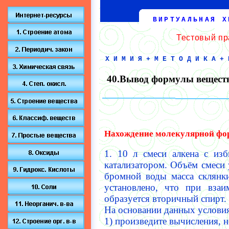
ВИРТУАЛЬНАЯ Х
Тестовый пр
ХИМИЯ+МЕТОДИКА+
40.Вывод формулы вещест
Нахождение молекулярной фо
1. 10 л смеси алкена с из
катализатором. Объём смеси 
бромной воды масса склянки
установлено, что при взаи
образуется вторичный спирт.
На основании данных условия
1) произведите вычисления, 