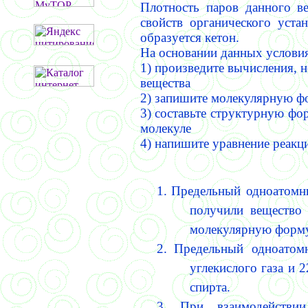
Плотность паров данного 
свойств органического уста
образуется кетон.
На основании данных условия
1) произведите вычисления, 
вещества
2) запишите молекулярную ф
3) составьте структурную фо
молекуле
4) напишите уравнение реакц
1.
Предельный одноатомны
получили вещество 
молекулярную форму
2.
Предельный одноатомн
углекислого газа и 
спирта.
3.
При взаимодействи