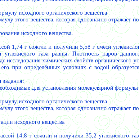
ормулу исходного органического вещества
рмулу этого вещества, которая однозначно отражает по
рования исходного вещества.
сой 1,74 г сожгли и получили 5,58 г смеси углекислог
и углекислого газа равны. Плотность паров данног
де исследования химических свойств органического ус
я его при определённых условиях с водой образует
 задания:
необходимые для установления молекулярной формулы
ормулу исходного органического вещества
рмулу этого вещества, которая однозначно отражает по
тации исходного вещества
ассой 14,8 г сожгли и получили 35,2 углекислого газ