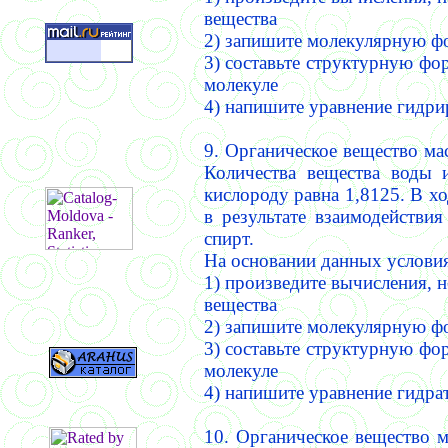
вещества
2) запишите молекулярную ф
3) составьте структурную фо
молекуле
4) напишите уравнение гидри
9. Органическое вещество мас
Количества вещества воды 
кислороду равна 1,8125.
В хо
в результате взаимодействи
спирт.
На основании данных условия
1) произведите вычисления, 
вещества
2) запишите молекулярную ф
3) составьте структурную фо
молекуле
4) напишите уравнение гидра
10. Органическое вещество м