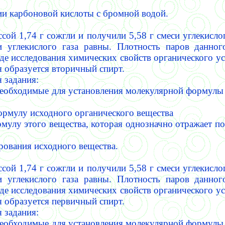
ии карбоновой кислоты с бромной водой.
сой 1,74 г сожгли и получили 5,58 г смеси углекислог
и углекислого газа равны. Плотность паров данног
де исследования химических свойств органического ус
я образуется вторичный спирт.
 задания:
необходимые для установления молекулярной формулы
ормулу исходного органического вещества
рмулу этого вещества, которая однозначно отражает по
рования исходного вещества.
сой 1,74 г сожгли и получили 5,58 г смеси углекислог
и углекислого газа равны. Плотность паров данног
де исследования химических свойств органического ус
я образуется первичный спирт.
 задания:
необходимые для установления молекулярной формулы