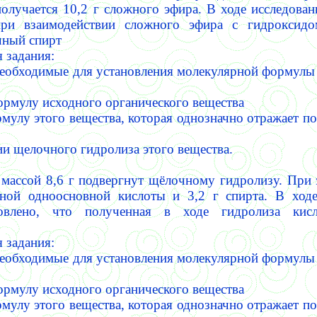
получается 10,2 г сложного эфира.
В ходе исследова
 при взаимодействии сложного эфира с гидроксид
чный спирт
 задания:
необходимые для установления молекулярной формулы
ормулу исходного органического вещества
рмулу этого вещества, которая однозначно отражает по
ии щелочного гидролиза этого вещества.
массой 8,6 г подвергнут щёлочному гидролизу. При
ьной одноосновной кислоты и 3,2 г спирта.
В ходе
овлено, что полученная в ходе гидролиза кисл
 задания:
необходимые для установления молекулярной формулы
ормулу исходного органического вещества
рмулу этого вещества, которая однозначно отражает по