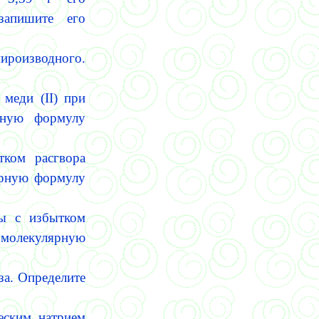
запишите его
мироизводного.
 меди (
II)
при
ярную формулу
тком расгвора
лярную формулу
ты с избытком
 молекулярную
за. Определите
еским натрием