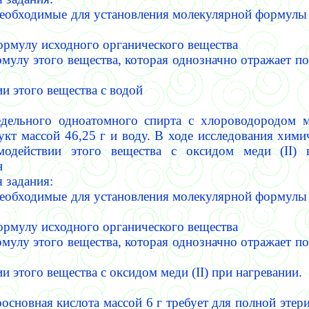
необходимые для установления молекулярной формулы
ормулу исходного органического вещества
рмулу этого вещества, которая однозначно отражает по
и этого вещества с водой
едельного одноатомного спирта с хлороводородом м
кт массой 46,25 г и воду.
В ходе исследования хими
имодействии этого вещества с оксидом меди (
II
) 
н
 задания:
необходимые для установления молекулярной формулы
ормулу исходного органического вещества
рмулу этого вещества, которая однозначно отражает по
и этого вещества с оксидом меди (
II
) при нагревании.
основная кислота массой 6 г требует для полной этер