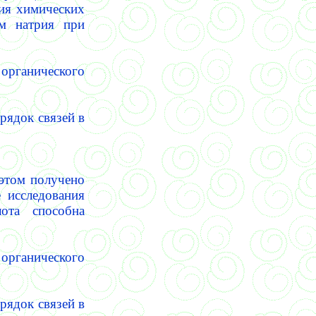
ния химических
ом натрия при
 органического
рядок связей в
 этом получено
 исследования
ота способна
 органического
рядок связей в