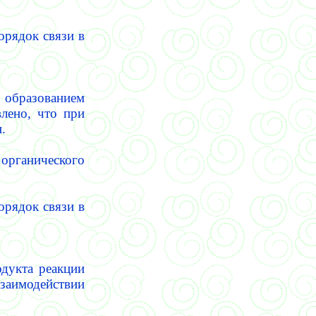
орядок связи в
 образованием
влено, что при
.
 органического
орядок связи в
дукта реакции
взаимодействии