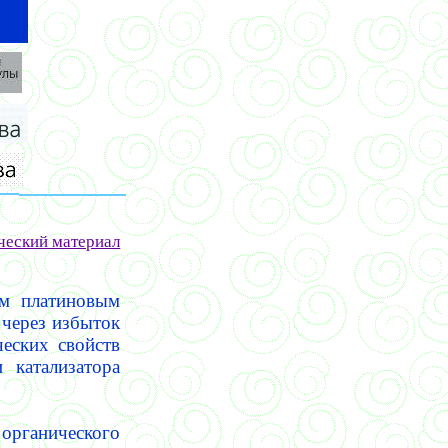
ческий материал
ым платиновым
 через избыток
еских свойств
 катализатора
 органического