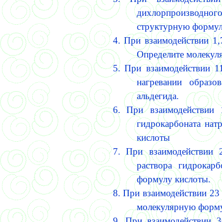
дихлорпроизводно
структурную фор­мул
4.
При взаимодействии 1,
Определите молекул
5.
При взаимодействии 11
нагревании образо
альдегида.
6.
При взаимодействии 
гидрокарбоната натр
кислоты
7.
При взаимодействии 
раствора гидрокар
формулу кислоты.
8.
При взаимодействии 23 
молекулярную форму
9.
При взаимодействии 3