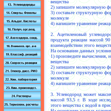
вещества
2) запишите молекулярную ф
3) составьте структурную фо
молекуле
4) напишите уравнение реакци
2.
Ацетиленовый углеводор
продукта реакции массой 90
взаимодействии этого веществ
На основании данных условия
1) произведите вычисления, 
вещества
2) запишите молекулярную ф
3) составьте структурную фо
молекуле
4) напишите уравнение реакци
3.
Углеводород может макси
массой 93,5 г.
В ходе иссле
этого вещества с водой в при
На основании данных условия