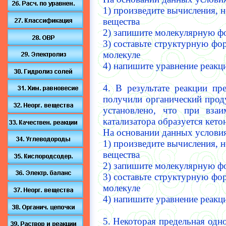
1) произведите вычисления, 
вещества
2) запишите молекулярную ф
3) составьте структурную фо
молекуле
4) напишите уравнение реакци
4. В результате реакции пр
получили органический проду
установлено, что при вза
катализатора образуется кето
На основании данных условия
1) произведите вычисления, 
вещества
2) запишите молекулярную ф
3) составьте структурную фо
молекуле
4) напишите уравнение реакци
5.
Некоторая предельная одно