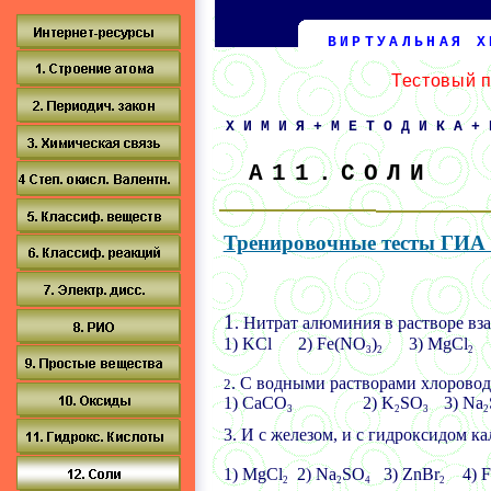
ВИРТУАЛЬНАЯ Х
Тестовый 
ХИМИЯ+МЕТОДИКА+
А11.СОЛИ
Тренировочные тесты ГИА
1
. Нитрат алюминия в растворе вз
1) KCl
2) Fe(NO
)
3) MgCl
3
2
2
.
С водными растворами хлороводо
2
1) CaCO
2) K
SO
3) Na
3
2
3
2
3.
И с железом, и с гидроксидом ка
1) MgCl
2) Na
SO
3) ZnBr
4) F
2
2
4
2