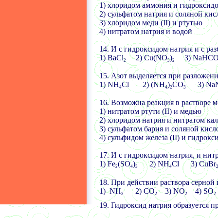
1) хлоридом аммония и гидроксид
2) сульфатом натрия и соляной кис
3) хлоридом меди
(II)
и ртутью
4) нитратом натрия и водой
14. И с гидроксидом натрия и с ра
1)
BaCl
2) Cu(NO
)
3) NaHC
2
3
2
15.
Азот выделяется при разложен
1)
NH
Cl 2) (NH
)
CO
3) Na
4
4
2
3
16.
Возможна реакция в растворе 
1) нитратом ртути (
II)
и медью
2) хлоридом натрия и нитратом ка
3) сульфатом бария и соляной кисл
4) сульфидом железа (
II)
и гидрокс
17. И с гидроксидом натрия, и нит
1)
Fe
(SO
)
2) NH
Cl 3) CuBr
2
4
3
4
18.
При действии раствора серной 
1)
NH
2) CO
3) NO
4) SO
3
2
2
2
19.
Гидроксид натрия образуется п