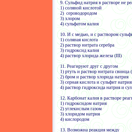
9. Сульфид натрия в растворе не ре
1) соляной кислотой
2)
сероводородом
3)
хлором
4)
сульфатом калия
10. И с медью, и с раствором суль
1) соляная кислота
2)
раствор нитрата серебра
3) гидроксид калия
4) раствор хлорида железа
(III)
11.
Реагируют друг с другом
1) ртуть и раствор нитрата свинца (
2)
бром и раствор хлорида натрия
3) серная кислота и сульфит натрия
4) раствор гидроксида натрия и су
12.
Карбонат калия в растворе реаг
1) гидроксидом натрия
2) углекислым газом
3) хлоридом натрия
4) кислородом
13. Возможна реакция между