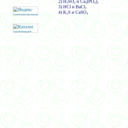
2) H
SO
и
Ca
(PO
)
2
4
3
4
2
3) HCl
и
BaCl
2
4) K
S
и
CaSO
2
4