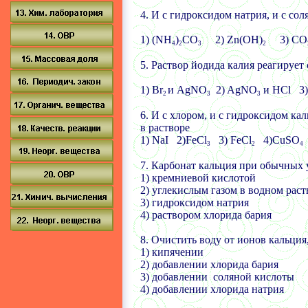
4.
И с гидроксидом натрия, и с сол
1) (NH
)
CO
2) Zn(OH)
3) CO
4
2
3
2
5.
Раствор йодида калия реагирует
1) Br
и
AgNO
2) AgNO
и
HCl 3)
2
3
3
6.
И с хлором, и с гидроксидом кал
в растворе
1) NaI 2)FeCl
3) FeCl
4)CuSO
3
2
4
7.
Карбонат кальция при обычных у
1) кремниевой кислотой
2)
углекислым газом в водном раст
3) гидроксидом натрия
4) раствором хлорида бария
8. Очистить воду от ионов кальци
1) кипячении
2) добавлении хлорида бария
3) добавлении соляной кислоты
4) добавлении хлорида натрия