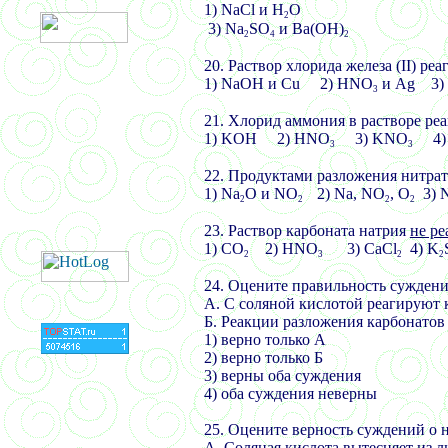
1) NaCl
и
H
O 2) 
2
3) Na
SO
и
Ba(OH)
2
4
20.
Раствор хлорида железа (
II)
реа
1)
NaOH
и С
u 2) HNO
и
Ag 3)
3
21.
Хлорид аммония в растворе реа
1) KOH 2) HNO
3) KNO
4) 
3
3
22.
Продуктами разложения нитрат
1)
Na
O
и
NO
2) Na, NO
, O
3)
2
2
2
2
23.
Раствор карбоната натрия
не ре
1)
СО
2)
HNO
3) CaCl
4) K
2
3
2
2
24.
Оцените правильность суждени
А. С соляной кислотой реагируют 
Б. Реакции разложения карбонато
1) верно только А
2) верно только Б
3) верны оба суждения
4) оба суждения неверны
25. Оцените верность суждений о 
А. Соляная кислота вытесняет из 