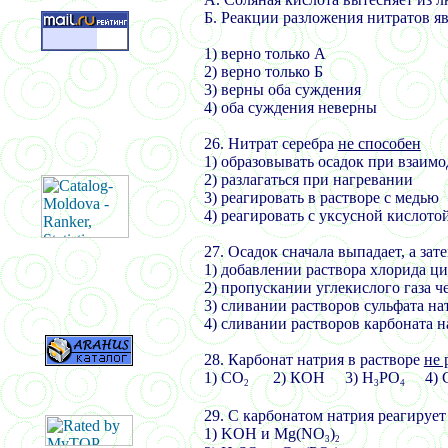
Б. Реакции разложения нитратов 
1) верно только А
2) верно только Б
3) верны оба суждения
4) оба суждения неверны
26. Нитрат серебра
не способен
1) образовывать осадок при взаим
2) разлагаться при нагревании
3) реагировать в растворе с медью
4) реагировать с уксусной кислото
27. Осадок сначала выпадает, а зат
1) добавлении раствора хлорида ци
2) пропускании углекислого газа ч
3) сливании растворов сульфата на
4) сливании растворов карбоната н
28. Карбонат натрия в растворе
не 
1) СО
2) КОН 3) Н
РО
4) С
2
3
4
29. С карбонатом натрия реагирует
1)
KOH
и
Mg(NO
)
3
2