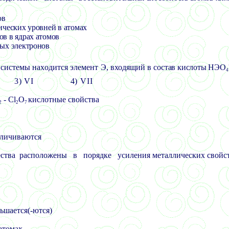
ов
ических уровней в атомах
ов в ядрах атомов
ных электронов
 системы находится элемент Э, входящий в
состав кислоты НЭО
4
3) VI
4) VII
- Cl
O
кислотные свойства
2
2
7
еличиваются
тва расположены в порядке усиления металлических свойс
ьшается(-ются)
атомах