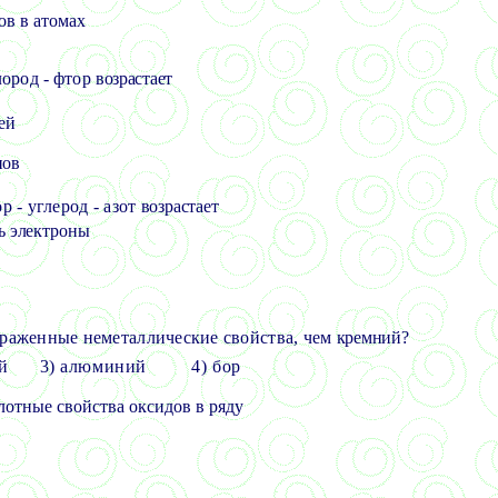
ов в атомах
лород - фтор
возрастает
ей
нов
ор - углерод - азот
возрастает
ть электроны
ыраженные неметаллические свойства, чем
кремний?
й
3) алюминий 4) бор
слотные свойства оксидов в ряду