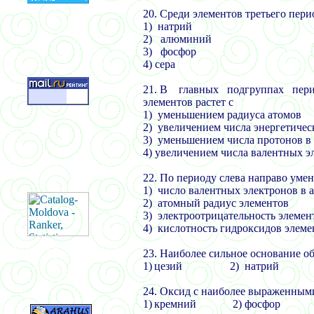
20.
Среди элементов третьего пер
1)
натрий
2)
алюминий
3)
фосфор
4) сера
21.
В главных подгруппах перио
элементов растет с
1)
уменьшением радиуса атомов
2)
увеличением числа энергетичес
3)
уменьшением числа протонов в 
4) увеличением числа валентных э
22.
По периоду слева направо уме
1)
число валентных электронов в 
2)
атомный радиус элементов
3)
электроотрицательность элемен
4)
кислотность гидроксидов элеме
23.
Наиболее сильное основание об
1)
цезий 2) натрий 3
24.
Оксид с наиболее выраженными
1)
кремний 2) фосфор 