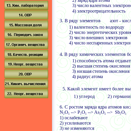
2) заряд ядра атома
3) число валентных электрон
4) электроотрицательность
3. В ряду элементов
азот - кис
1) валентность по водороду
2) число энергетических уровн
3) число внешних электронов
4) число неспаренных электро
4. В ряду химических элементов
б
1) способность атома отдава
2) высшая степень окисления
3) низшая степень окисления
4) радиус атома
5.
Какой элемент имеет более в
1) углерод
2) германи
6.
С ростом заряда ядра атомов ки
N
O
-->
P
O
-->
As
O
-->
Sb
O
2
5
2
5
2
5
2
5
1) ослабевают
2) усиливаются
3) не изменяются