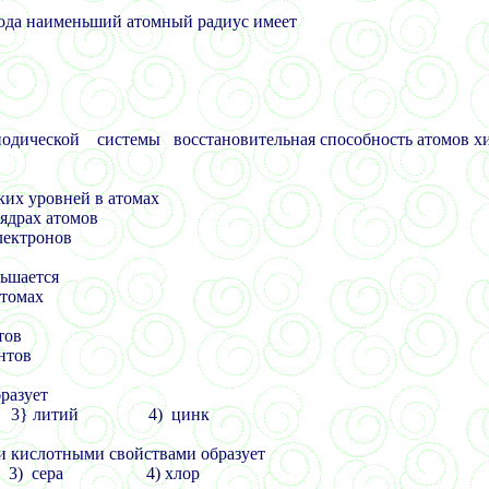
иода наименьший атомный радиус имеет
дической системы восстановительная способность атомов х
ких уровней в атомах
ядрах атомов
лектронов
ньшается
атомах
тов
нтов
разует
} литий 4) цинк
 кислотными свойствами образует
3) сера 4) хлор