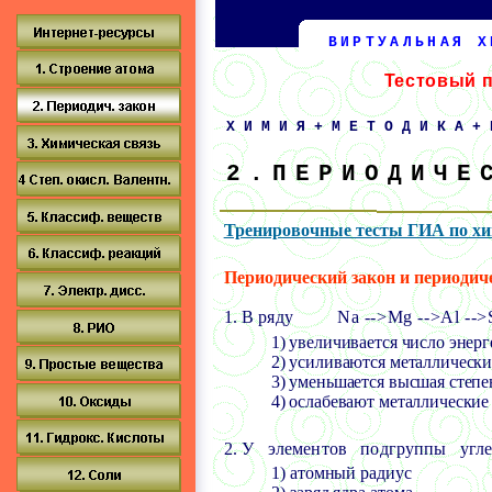
ВИРТУАЛЬНАЯ Х
Тестовый 
ХИМИЯ+МЕТОДИКА+
2.ПЕРИОДИЧЕ
Тренировочные тесты ГИА по х
Периодический закон и периодич
1.
В
ряду
Na
-->
Mg
-->
Al
-->
1) увеличивается число энер
2) усиливаются металлически
3) уменьшается высшая степе
4) ослабевают металлические
2.
У элементов подгруппы угл
1) атомный радиус