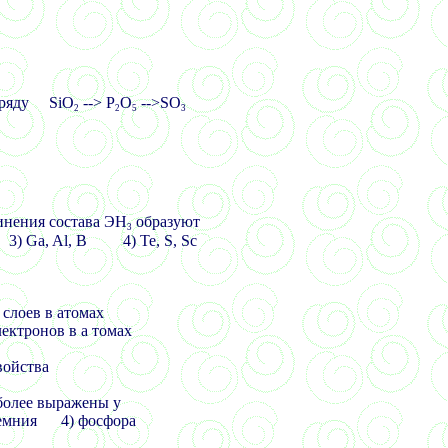
в ряду
SiO
-->
P
O
-->
S
О
2
2
5
3
инения состава ЭН
образуют
3
 Ga, Al, B
4)
Te, S, Sc
 слоев в атомах
ектронов в а томах
войства
более выражены у
ремния 4) фосфора