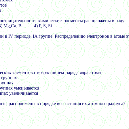
нтов
в
оотрицательности химические элементы расположены в раду:
3)
Mg,Ca,
Ва 4) Р,
S, Si
ен в
IV
периоде,
IA
группе. Распределению электронов в атоме э
еских элементов с возрастанием заряда ядра атома
в группах
группах
группах уменьшается
уппах увеличивается
нты расположены в порядке возрастания их атомного радиуса?