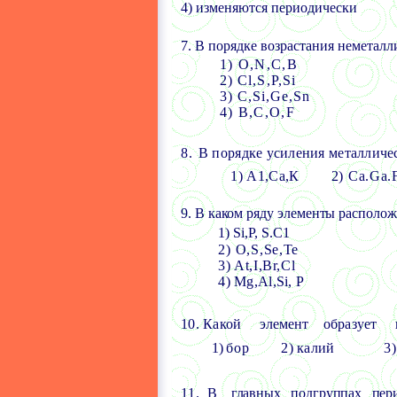
4) изменяются периодически
7.
В порядке возрастания неметал
1) O,N,C,B
2) Cl,S,P,Si
3) C,Si,Ge,Sn
4) B,C,O,F
8.
В порядке усиления металличе
1) А
1,
Са
,
К
2)
Ca.Ga.
9.
В каком ряду элементы располож
1) Si,P, S.C1
2) O,S,Se,Te
3) At,I,Br,Cl
4) Mg,Al,Si, P
10.
Какой элемент образует г
1)
бор
2) калий
3)
11.
В главных подгруппах пери