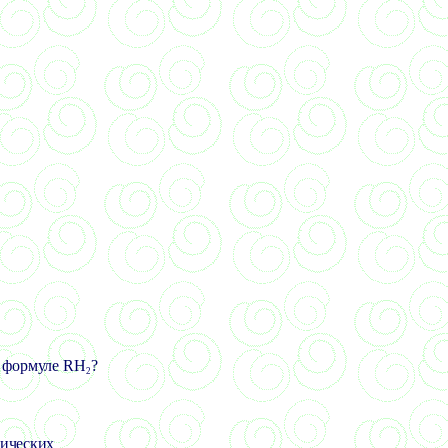
 формуле
RH
?
2
мических