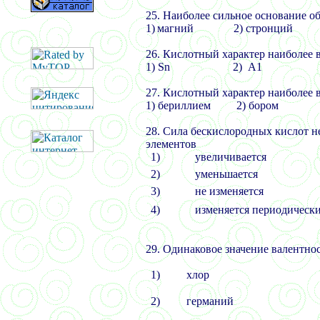
25.
Наиболее сильное основание об
1)
магний 2) стронций 
26.
Кислотный характер наиболее в
1)
Sn
2)
А1 
27.
Кислотный характер наиболее 
1) бериллием 2) бором 3
28.
Сила бескислородных кислот 
элементов
1)
увеличивается
2)
уменьшается
3)
не изменяется
4)
изменяется периодическ
29.
Одинаковое значение валентно
1)
хлор
2)
германий