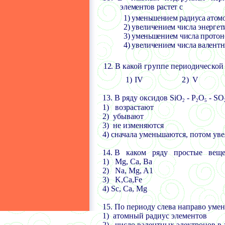
элементов растет с
1) уменьшением радиуса атом
2) увеличением числа энергет
3) уменьшением числа протон
4) увеличением числа валент
12.
В какой группе периодической
1)
IV
2) V
13.
В ряду оксидов
SiO
-
Р
О
-
SO
2
2
5
1)
возрастают
2)
убывают
3)
не изменяются
4) сначала уменьшаются, потом ув
14.
В каком ряду простые вещес
1)
Mg, Ca,
Ва
2)
Na, Mg, A1
3)
K,Ca,Fe
4) Sc, Ca, Mg
15.
По периоду слева направо умен
1) атомный радиус элементов
2)
число валентных электронов в 