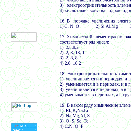
3)
электроотрицательность элеме
4) кислотные свойства гидроксидо
16.
В порядке увеличения электр
1)
С,
N,
О 2)
Si.Al.Mg
17.
Химический элемент располож
соответствует ряд чисел:
1) 2,8,8,2
2) 2, 8, 18, 1
3) 2, 8, 8, 1
4) 2,8, 18,2
18. Электроотрицательность химич
1)
увеличивается и в периодах, и 
2)
уменьшается и в периодах, и в 
3)
увеличивается в периодах, а в 
4) уменьшается в периодах, а в гр
19.
В каком ряду химические элеме
1)
Rb,K,Na,Li
2)
Na,Mg,Al, S
3)
О,
S, Se,
Те
4) C,N,
О,
F