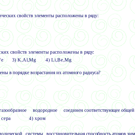
лических свойств элементы расположены в
ряду:
ских свойств элементы расположены в
ряду:
Fe
3) K,Al,Mg
4) Li,Be,Mg
ены в порядке возрастания их атомного
радиуса?
азообразное водородное соединен
соответствующее общей
 сера
4) хром
одической системы восстановительная
способность атомов хи