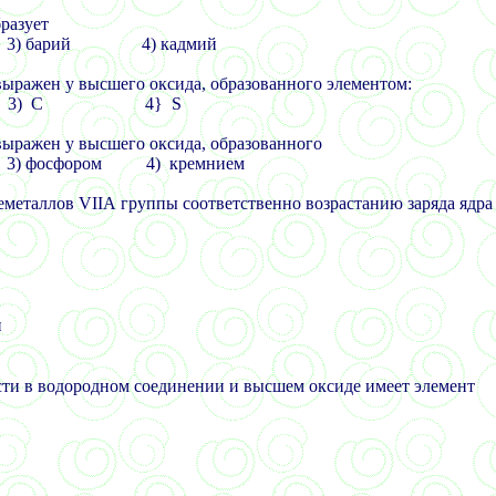
разует
3) барий 4) кадмий
ыражен у высшего оксида, образованного элементом:
3) С 4}
S
выражен у высшего оксида, образованного
) фосфором 4) кремнием
неметаллов
VII
А группы соответственно возрастанию заряда ядра
и
сти в водородном соединении и высшем оксиде имеет элемент