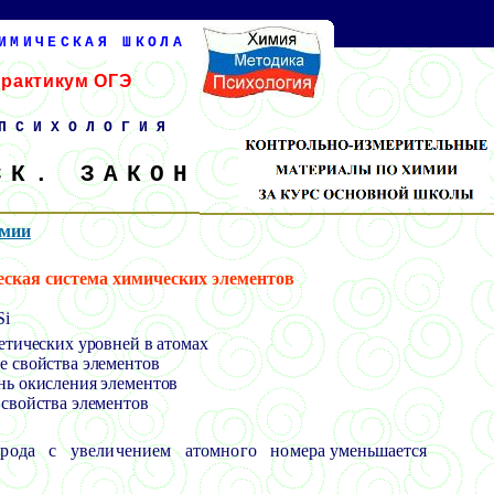
ИМИЧЕСКАЯ ШКОЛА
практикум ОГЭ
ПСИХОЛОГИЯ
СК. ЗАКОН
имии
еская система химических элементов
Si
гетических уровней в атомах
е свойства элементов
нь окисления элементов
 свойства элементов
ерода с увеличением атомного номера
уменьшается