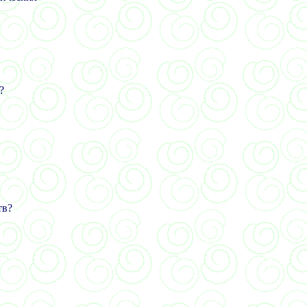
?
тв?