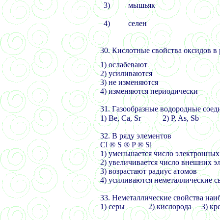
3)
мышьяк
4)
селен
30.
Кислотные свойства оксидов 
1) ослабевают
2) усиливаются
3) не изменяются
4) изменяются периодически
31.
Газообразные водородные соед
1)
Be, Ca, Sr 2) P, As, Sb 3)
32.
В ряду элементов
Cl
®
S
®
P
®
Si
1) уменьшается число электронных
2) увеличивается число внешних эл
3) возрастают радиус атомов
4) усиливаются неметаллические с
33. Неметаллические свойства наи
1) серы 2) кислорода 3) к