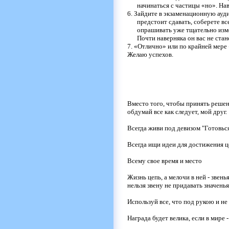
начинаться с частицы
«
но
».
Нав
6.
Зайдите в экзаменационную ауди
предстоит сдавать, соберете в
опрашивать уже тщательно измо
Почти наверняка он вас не стан
7.
«
Отлично
»
или по крайней мере
Желаю успехов.
Вместо того, чтобы принять решен
обдумай все как следует, мой друг.
Всегда живи под девизом "Готовьс
Всегда ищи идеи для достижения ц
Всему свое время и место
Жизнь цепь, а мелочи в ней - звенья
нельзя звену не придавать значенья
Используй все, что под рукою и не
Награда будет велика, если в мире 