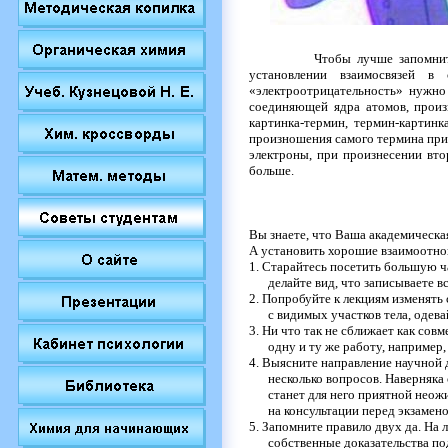
Чтобы лучше запомнить учеб
установлении взаимосвязей в
«
электроотрицательность
»
нужно
соединяющей ядра атомов, произ
картинка
-
термин, термин
-
картинк
произношения самого термина пр
электроны, при произнесении вт
больше.
Вы знаете, что Ваша академическа
А установить хорошие взаимоотно
1.
Старайтесь посетить большую ча
делайте вид, что записываете в
2.
Попробуйте к лекциям изменять 
с видимых участков тела, одева
3.
Ни что так не сближает как совм
одну и ту же работу, например,
4.
Выясните направление научной д
несколько вопросов. Наверняка
станет для него приятной неож
на консультации перед экзамено
5.
Запомните правило двух да. На 
собственные доказательства по