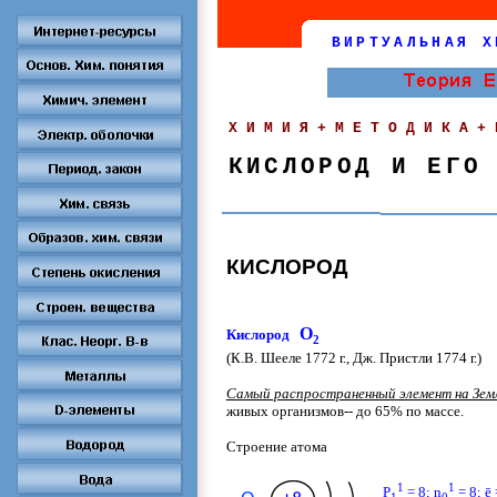
ВИРТУАЛЬНАЯ Х
ХИМИЯ+МЕТОДИКА+
КИСЛОРОД И ЕГО
КИСЛОРОД
O
Кислород
2
(К.В. Шееле 1772 г., Дж. Пристли 1774 г.)
Самый распространенный элемент на Зем
живых организмов-- до 65% по массе.
Строение атома
1
1
P
= 8; n
= 8; ē 