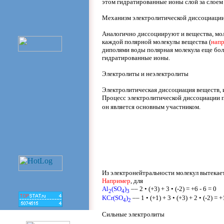
этом гидратированные ионы слой за слоем 
Механизм электролитической диссоциаци
Аналогично диссоциируют и вещества, мол
каждой полярной молекулы вещества (
нап
диполями воды полярная молекула еще бол
гидратированные ионы.
Электролиты и неэлектролиты
Электролитическая диссоциация веществ, 
Процесс электролитической диссоциации пр
он является основным участником.
Из электронейтральности молекул вытекае
Например
, для
Al
(SO
)
––
2
•
(+3) + 3
•
(-2) = +6 - 6 = 0
2
4
3
KCr(SO
)
––
1
•
(+1) + 3
•
(+3) + 2
•
(-2) = +
4
2
Сильные электролиты