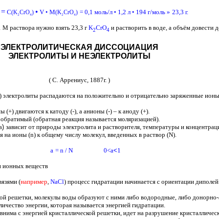
=
•
C
V
•
M
= 0,1
моль/л
• 1,2
л
• 194
г/моль
»
23,3
г.
)
(
K
CrO
)
(
K
CrO
)
2
4
2
4
1 М раствора нужно взять 23,3 г
K
CrO
и растворить в воде, а объём довести д
2
4
ЭЛЕКТРОЛИТИЧЕСКАЯ ДИССОЦИАЦИЯ
ЭЛЕКТРОЛИТЫ И НЕЭЛЕКТРОЛИТЫ
( С. Аррениус, 1887г. )
и) электролиты распадаются на положительно и отрицательно заряженные ион
+) двигаются к катоду (-), а анионы (-) – к аноду (+).
 обратимый (обратная реакция называется моляризацией).
a
)
зависит
от природы электролита и растворителя, температуры и концентрац
я на ионы (
n
)
к общему числу молекул, введенных в раствор (
N
).
a
=
n
/
N
0<
a
<
1
и ионных веществ
язями (
например
,
NaCl
)
процесс гидратации начинается с ориентации диполей
ой решетки, молекулы воды образуют с ними либо водородные, либо донорно-
ичество энергии, которая называется энергией гидратации.
внима с энергией кристаллической решетки, идет на разрушение кристалличес