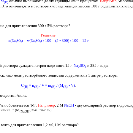
а
w
обычно выражают в долях единицы или в процентах.
Например
, массова
(
B
)
. Это означает,что в растворе хлорида кальция массой 100 г содержится хлорид
но для приготовления 300 г 5% раствора?
Решение
m
= w
/ 100 = (5 • 300) / 100 = 15 г
(Na
SO
)
(Na
SO
)
2
4
2
4
% раствора сульфата натрия надо взять 15 г
Na
SO
и 285 г воды.
2
4
 сколько моль растворённого вещества содержится в 1 литре раствора.
C
= n
/ V = m
/ (M
• V)
,
(B)
(B)
(B)
(B)
вещества г/моль.
л и обозначается "
M
".
Например
, 2
M
NaOH
-
двухмолярный раствор гидрокси
или 80 г (
M
= 40
г/моль).
(
NaOH
)
взять для приготовления 1,2 л 0,1 М раствора?