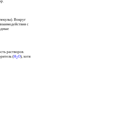
ор.
лекулы). Вокруг
взаимодействия с
одные
сть растворов.
ритель (
H
O
),
хотя
2