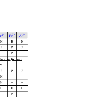
2+
3+
3+
e
Fe
Al
H
H
H
P
P
P
P
P
P
нных соединений
H
H
–
M
–
–
P
P
P
H
–
–
H
–
–
H
H
H
P
P
P