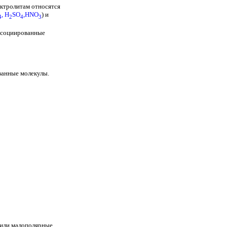
ектролитам относятся
,
H
SO
,
HNO
)
и
4
2
4
3
иссоциированные
ванные молекулы.
 или малополярные