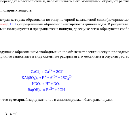
переходят в растворитель и, перемешиваясь с его молекулами, образуют раств
и полярных веществ
екулы которых образованы по типу полярной ковалентной связи (полярные мо
ример
,
HCl
),
определенным образом ориентируются диполи воды. В результате 
ьше поляризуется и превращается в ионную, далее уже легко образуются своб
идущая с образованием свободных ионов объясняет электрическую проводимо
инято записывать в виде схемы, не раскрывая его механизма и опуская раство
2+
-
CaCl
«
Ca
+ 2Cl
2
+
3+
2-
KAl(SO
)
«
K
+ Al
+ 2SO
4
2
4
+
-
HNO
«
H
+ NO
3
3
2+
-
Ba(OH)
«
Ba
+ 2OH
2
т, что суммарный заряд катионов и анионов должен быть равен нулю.
1 + 3 - 4 = 0