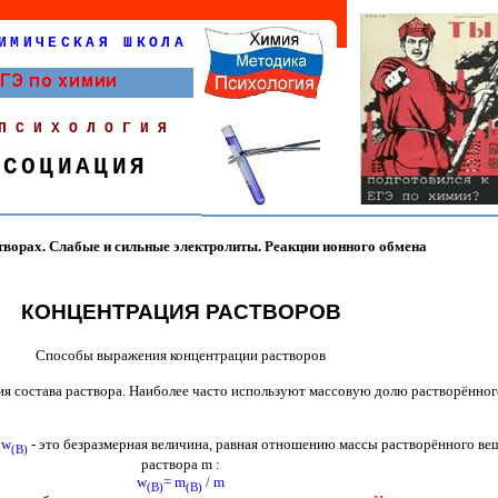
ИМИЧЕСКАЯ ШКОЛА
ПСИХОЛОГИЯ
ССОЦИАЦИЯ
творах. Слабые и сильные электролиты. Реакции ионного обмена
КОНЦЕНТРАЦИЯ РАСТВОРОВ
Способы выражения концентрации растворов
 состава раствора. Наиболее часто используют массовую долю растворённог
w
-
это безразмерная величина,
равная отношению массы растворённого вещ
(
B
)
раствора
m
:
w
= m
/ m
(B)
(B)