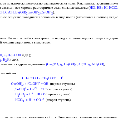
воде практически полностью распадаются на ионы. Как правило, к сильным эл
 связями: все хорошо растворимые соли, сильные кислоты (
HCl
,
HBr
,
HI
,
HClO
OH
,
CsOH
,
Ba
(
OH
)
,
Sr
(
OH
)
,
Ca
(
OH
)
).
2
2
2
нное вещество находится в основном в виде ионов (катионов и анионов); нед
оны. Растворы слабых электролитов наряду с ионами содержат недиссоцииро
й концентрации ионов в растворе.
H
,
C
H
COOH
и др.);
2
5
,
H
S
и др.);
3
2
основания и гидроксид аммония
(
Ca
(
PO
)
;
Cu
(
OH
)
;
Al
(
OH
)
;
NH
OH
)
;
3
4
2
2
3
4
ический ток.
-
+
СH
COOH
«
CH
COO
+ H
3
3
+
-
Cu
(
OH
)
«
[
CuOH
]
+
OH
(
первая ступень)
2
+
2+
-
[
CuOH
]
«
Cu
+
OH
(
вторая ступень)
+
-
H
CO
«
H
+
HCO
(
первая ступень)
2
3
-
+
2-
HCO
«
H
+
CO
(
вторая ступень)
3
3
торых не проводят электрический ток. Они содержат ковалентные неполярные