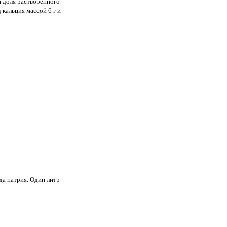
я доля растворённого
 кальция массой 6 г и
да натрия.
Один литр