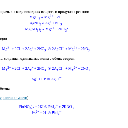
оримых в воде исходных веществ и продуктов реакции
2+
-
MgCl
«
Mg
+ 2Cl
2
+
-
AgNO
«
Ag
+ NO
3
3
2+
-
Mg(NO
)
«
Mg
+ 2NO
3
2
3
кции
2+
-
+
-
2+
-
Mg
+ 2Cl
+ 2Ag
+ 2NO
®
2AgCl
¯
+ Mg
+ 2NO
3
3
е, сокращая одинаковые ионы с обеих сторон:
2+
-
+
-
2+
-
Mg
+ 2Cl
+ 2Ag
+ 2NO
®
2AgCl
¯
+ Mg
+ 2NO
3
3
+
-
Ag
+ Cl
®
AgCl
¯
обмена
у растворимости
)
Pb(NO
)
+ 2KI
®
PbI
¯
+ 2KNO
3
2
2
3
2+
-
Pb
+ 2I
®
PbI
¯
2