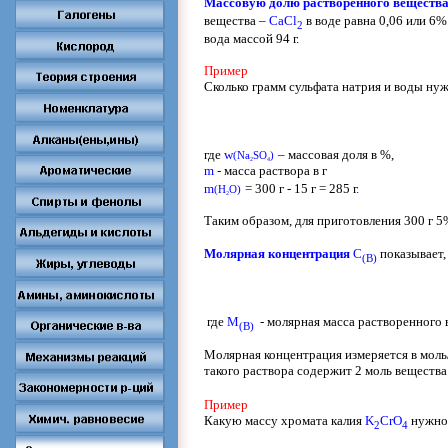
Массовую долю растворённого веществ
вещества –
CaCl
в воде равна 0,06 или 6%
2
вода массой 94 г.
Пример
Сколько грамм сульфата натрия и воды нуж
где
w
–
массовая доля в %,
(
Na
SO
)
2
4
m
-
масса раствора в г
m
= 300
г - 15 г = 285
г
.
(
H
O
)
2
Таким образом, для приготовления 300 г 5
Молярная концентрация
C
показывает,
(
B
)
где
М
-
молярная масса растворенного 
(
B
)
Молярная концентрация измеряется в моль/
такого раствора содержит 2 моль вещества 
Пример
Какую массу хромата калия
K
CrO
нужно 
2
4