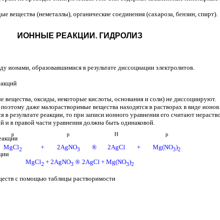
ые вещества (неметаллы), органические соединения (сахароза, бензин, спирт).
ИОННЫЕ РЕАКЦИИ. ГИДРОЛИЗ
ду ионами, образовавшимися в результате диссоциации электролитов.
еакций
е вещества, оксиды, некоторые кислоты, основания и соли) не диссоциируют.
 поэтому даже малорастворимые вещества находятся в растворах в виде ионов
 в результате реакции, то при записи ионного уравнения его считают нераст
й и в правой части уравнения должна быть одинаковой.
p
p
H
p
еакции
MgCl
+
2AgNO
®
2AgCl
+
Mg(NO
)
2
3
3
2
ции
MgCl
+ 2AgNO
®
2AgCl + Mg(NO
)
2
3
3
2
ществ с помощью таблицы растворимости