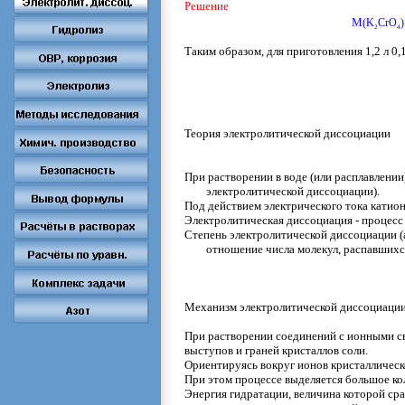
Решение
M
(
K
CrO
2
4
Таким образом, для приготовления 1,2 л 0,
Теория электролитической диссоциации
При растворении в воде (или расплавлени
электролитической диссоциации).
Под действием электрического тока катионы (
Электролитическая диссоциация - процесс
Степень электролитической диссоциации (
отношение числа молекул, распавшихс
Механизм электролитической диссоциаци
При растворении соединений с ионными св
выступов и граней кристаллов соли.
Ориентируясь вокруг ионов кристаллическ
При этом процессе выделяется большое кол
Энергия гидратации, величина которой сра