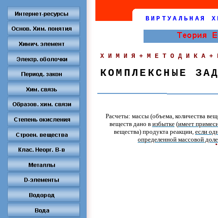
ВИРТУАЛЬНАЯ Х
ХИМИЯ+МЕТОДИКА+
КОМПЛЕКСНЫЕ ЗА
Расчеты: массы (объема, количества вещ
веществ дано в
избытке
(
имеет примеси
вещества) продукта реакции,
если одн
.
определенной массовой дол