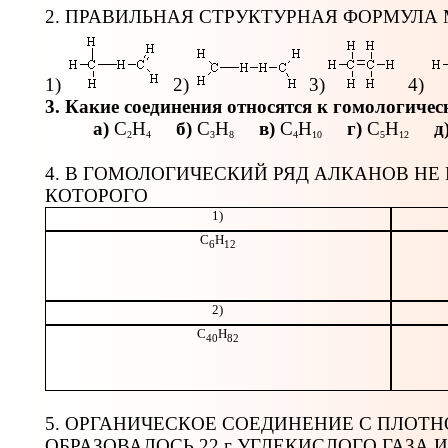
2. ПРАВИЛЬНАЯ СТРУКТУРНАЯ ФОРМУЛА
1)
2)
3)
4)
3. Какие соединения относятся к гомологичес
а)
С
Н
б)
С
Н
в)
С
Н
г)
С
Н
д
2
4
3
8
4
10
5
12
4. В ГОМОЛОГИЧЕСКИЙ РЯД АЛКАНОВ НЕ
КОТОРОГО
1)
С
Н
6
12
2)
С
Н
40
82
5. ОРГАНИЧЕСКОЕ СОЕДИНЕНИЕ С ПЛОТНО
ОБРАЗОВАЛОСЬ 22 г УГЛЕКИСЛОГО ГАЗА И