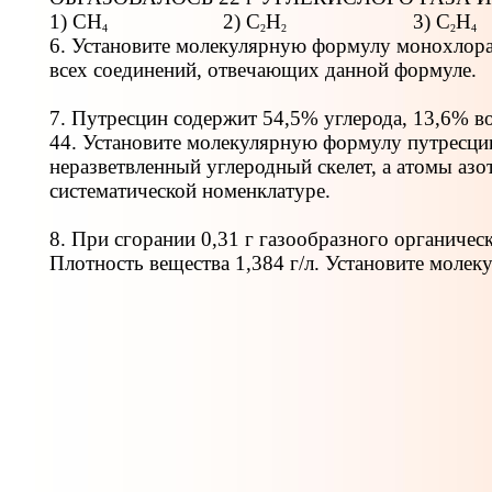
1) СН
2) С
Н
3) С
Н
4
2
2
2
4
6. Установите молекулярную формулу монохлора
всех соединений, отвечающих данной формуле.
7. Путресцин содержит 54,5% углерода, 13,6% во
44. Установите молекулярную формулу путресцин
неразветвленный углеродный скелет, а атомы азо
систематической номенклатуре.
8. При сгорании 0,31 г газообразного органическ
Плотность вещества 1,384 г/л. Установите молек