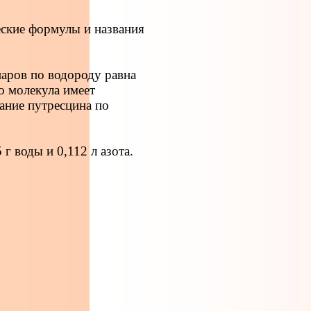
ские формулы и названия
паров по водороду равна
о молекула имеет
вание путресцина по
г воды и 0,112 л азота.