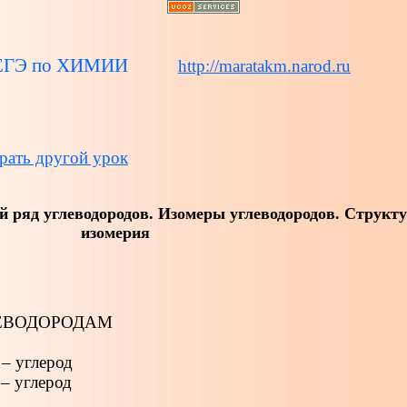
ЕГЭ по ХИМИИ
http://maratakm.narod.ru
рать другой урок
й ряд углеводородов. Изомеры углеводородов. Структ
изомерия
ЕВОДОРОДАМ
 – углерод
 – углерод