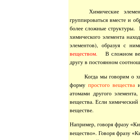
Химические элемен
группироваться вместе и об
более сложные структуры. 
химического элемента наход
элементов), образуя с ни
веществом.
В сложном вещ
другу в постоянном соотношен
Когда мы говорим о х
форму
простого вещества
и
атомами другого элемента,
вещества. Если химический 
веществе.
Например, говоря фразу
Ки
«
вещество
Говоря фразу
К
».
«