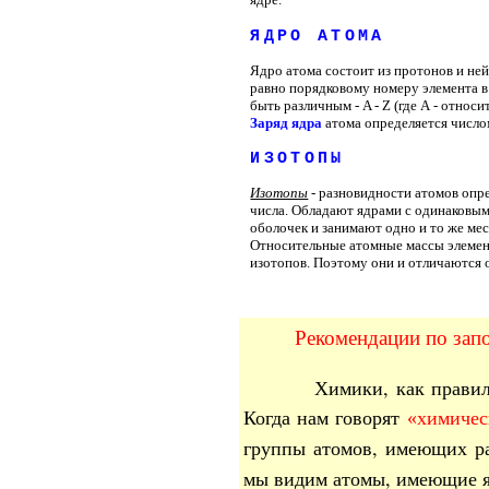
ЯДРО АТОМА
Ядро атома состоит из протонов и ней
равно порядковому номеру элемента в
быть различным -
A
-
Z
(
где А - относ
Заряд ядра
атома определяется числ
ИЗОТОПЫ
Изотопы
- разновидности атомов опр
числа. Обладают ядрами с одинаковы
оболочек и занимают одно и то же ме
Относительные атомные массы элемент
изотопов. Поэтому они и отличаются 
Рекомендации по за
Химики, как правил
Когда нам говорят
химичес
«
группы атомов, имеющих ра
мы видим атомы, имеющие я