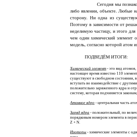
Сегодня мы познакомили
либо явлении, объекте. Любые 
сторону. Ни одна из существу
Поэтому в зависимости от реша
неделимую частицу, и этого для
чем один химический элемент о
модель, согласно которой атом 
ПОДВЕДЁМ ИТОГИ:
Химический элемент
- это вид атомов
настоящее время известно 110 элемен
существуют в свободном состоянии, в
вступать во взаимодействие с другим
положительно заряженного ядра и отр
систему, которая подчиняется законам
Атомное ядро
- центральная часть ато
Заряд ядра
- положительный, по велич
порядковым номером элемента в пери
Z
+
N
.
Изотопы
- химические элементы с оди
ядре.