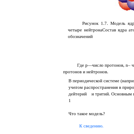
Рисунок 1.7. Модель яд
четыре нейтронаСостав ядра а
обозначений
Где
p—
число протонов,
n–
ч
протонов и нейтронов.
В периодической системе (напри
.
учетом распространения в природ
дейтерий и тритий. Основным п
1
Что такое модель?
К сведению.