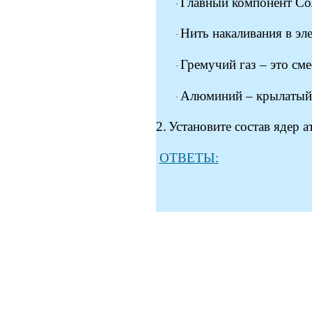
Главный компонент Сол
·
Нить накаливания в эл
·
Гремучий газ – это см
·
Алюминий – крылатый
·
2.
Установите сост
ОТВЕТЫ: